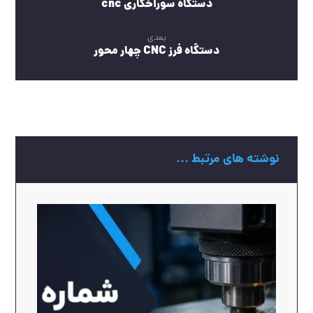
دستگاه سوراخکاری cnc
بعدی
دستگاه فرز CNC چهار محور
نوشته های مرتبط ...