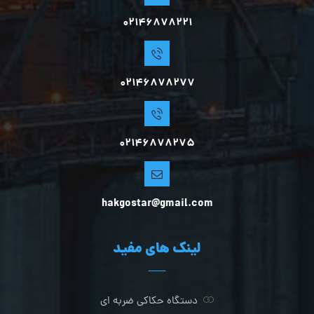
02146878221
02146878277
02146878275
hakgostar@gmail.com
لینک های مفید
دستگاه حکاکی ضربه ای