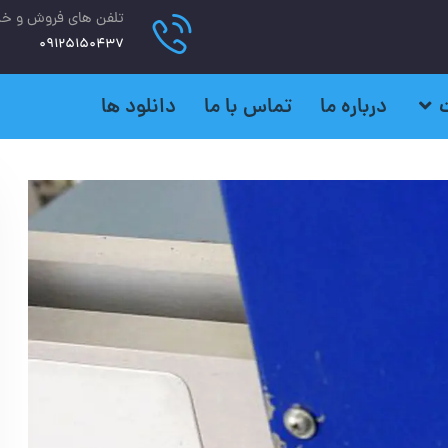
تلفن های فروش و خ
09125150437
درباره ما
تماس با ما
دانلود ها