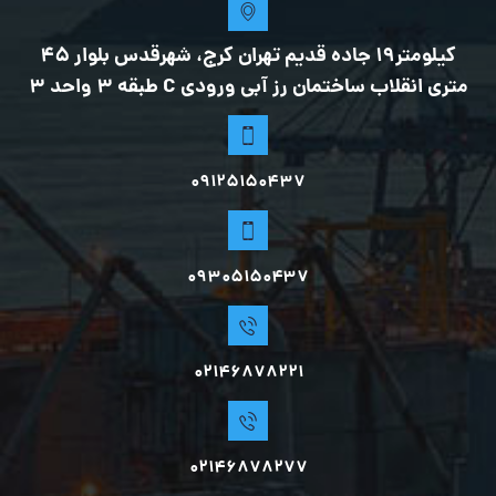
کیلومتر19 جاده قدیم تهران کرج، شهرقدس بلوار 45
متری انقلاب ساختمان رز آبی ورودی C طبقه 3 واحد 3
09125150437
0۹۳۰۵۱۵۰۴۳۷
02146878221
02146878277