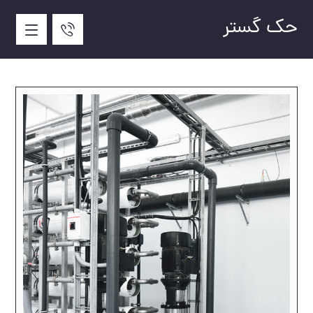
حک گستر