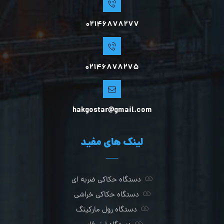
02146878277
02146878275
hakgostar@gmail.com
لینک های مفید
دستگاه حکاکی ضربه ای
دستگاه حکاکی خراشی
دستگاه رول مارکینگ