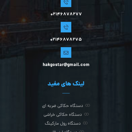
02146878277
02146878275
hakgostar@gmail.com
لینک های مفید
دستگاه حکاکی ضربه ای
دستگاه حکاکی خراشی
دستگاه رول مارکینگ