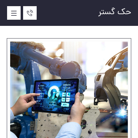
حک گستر