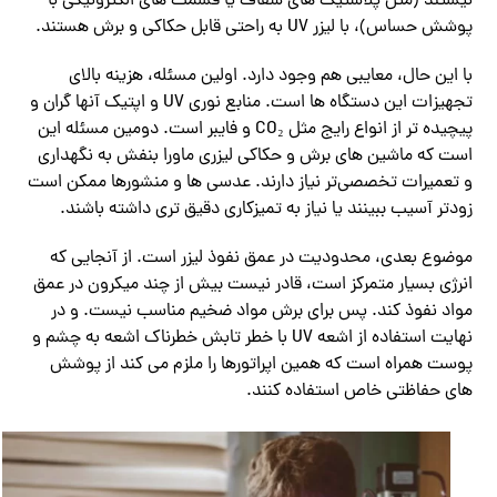
نیستند (مثل پلاستیک ‌های شفاف یا قسمت ‌های الکترونیکی با
پوشش حساس)، با لیزر UV به راحتی قابل حکاکی و برش هستند.
با این حال، معایبی هم وجود دارد. اولین مسئله، هزینه بالای
تجهیزات این دستگاه ها است. منابع نوری UV و اپتیک آنها گران و
پیچیده‌ تر از انواع رایج مثل CO₂ و فایبر است. دومین مسئله این
است که ماشین های برش و حکاکی لیزری ماورا بنفش به نگهداری
و تعمیرات تخصصی‌تر نیاز دارند. عدسی‌ ها و منشورها ممکن است
زودتر آسیب ببینند یا نیاز به تمیزکاری دقیق ‌تری داشته باشند.
موضوع بعدی، محدودیت در عمق نفوذ لیزر است. از آنجایی که
انرژی بسیار متمرکز است، قادر نیست بیش از چند میکرون در عمق
مواد نفوذ کند. پس برای برش‌ مواد ضخیم مناسب نیست. و در
نهایت استفاده از اشعه UV با خطر تابش خطرناک اشعه به چشم و
پوست همراه است که همین اپراتورها را ملزم می کند از پوشش
های حفاظتی خاص استفاده کنند.