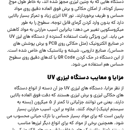
دستگاه هایی که به چنین لیزری مجهز شده اند، به ‌خاطر طول موج
بسیار کوتاه، از امکان حکاکی و برش فوق ‌العاده دقیق روی مواد
حساس و ظریف برخوردارند. نور UV انرژی زیاد و تمرکز بسیار بالایی
دارد که بدون وارد کردن گرمای قابل توجه، سطوح را به ‌طور
میکروسکوپی تغییر می ‌دهد؛ بنابراین آسیب حرارتی به مواد کاهش
می‌ یابد. این ویژگی باعث استفاده گسترده از دستگاه‌ های لیزر UV
در صنایع الکترونیک (مثل حکاکی روی PCB و برش پوشش‌ های
حساس)، صنایع دارویی، شیشه و پلاستیک ‌های خاص شده است.
از این دستگاه در حک کردن QR Code یا کدهای دقیق روی سطوح
حساس هم استفاده می شود.
مزایا و معایب دستگاه لیزری UV
از نظر مزایا، دستگاه ‌های لیزری UV جز آن دسته از انواع دستگاه
های حکاکی لیزری و برش لیزری هستند که دقت فوق‌ العاده بالایی
دارند. یعنی می ‌توانند جزئیاتی تا کمتر از ۵ میکرون (بسته به
سیستم اپتیک) ایجاد کنند. علاوه بر این، آسیب حرارتی بسیار
پایین است که برای مواد بسیار حساس یا نازک حیاتی محسوب می
‌شود. همچنین برخی از مواد که برای انواع دیگر لیزرها مناسب